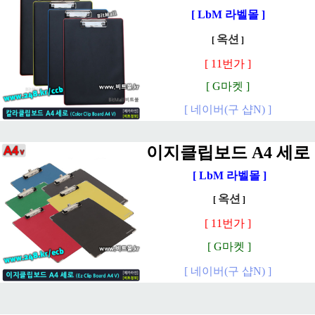
[ LbM 라벨몰 ]
옥션
[
]
[
11번가
]
[
G마켓
]
[
네이버(구 샵N)
]
이지클립보드 A4 세로
[ LbM 라벨몰 ]
옥션
[
]
[
11번가
]
[
G마켓
]
[
네이버(구 샵N)
]