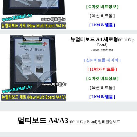
[ G마켓 비트정보 ]
[ 옥션 비트몰 ]
[ LbM 라벨몰 ]
뉴멀티보드 A4 세로형
(Multi Clip
Board)
-
8809132071351
[ 샵N 비트몰 네이버 ]
[ 11번가 비트몰 ]
[ G마켓 비트정보 ]
[ 옥션 비트몰 ]
[ LbM 라벨몰 ]
멀티보드 A4/A3
(Multi Clip Board) 멀티클립보드