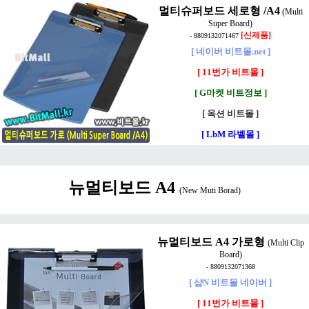
멀티슈퍼보드 세로형 /A4
(Multi
Super Board)
[신제품]
-
8809132071467
[ 네이버 비트몰.net ]
[ 11번가 비트몰 ]
[ G마켓 비트정보 ]
[ 옥션 비트몰 ]
[ LbM 라벨몰 ]
뉴멀티보드 A4
(New Muti Borad)
뉴멀티보드 A4 가로형
(Multi Clip
Board)
-
8809132071368
[ 샵N 비트몰 네이버 ]
[ 11번가 비트몰 ]